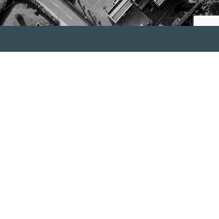
À propos,
de Primmo
La vente ou l’achat d’un terrain implique
des
démarches réglementaires et d’urbanisme
complexes. Lorsqu’on s’y prend seul, c’est une
prise de risques certaine : perte de temps,
perte d’argent et parfois cadre de vie
décevant. C’est en réponse à ce constat que
Marc DUMAS, fondateur et dirigeant de